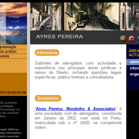
Gabinete de advogados com actividade e
experiência nas principais áreas jurídicas e
ramos do Direito, incluindo questões legais
específicas, prática forense e consultadoria.
não publicita
ctividade,
“
Aires Pereira, Moutinho & Associados
” é
 Sociedade ou
o de carácter
uma sociedade civil de advogados, constituída
inar.
em Janeiro de 2002, com sede no Porto,
matriculada sob o nº 16/02 na competente
ordem.