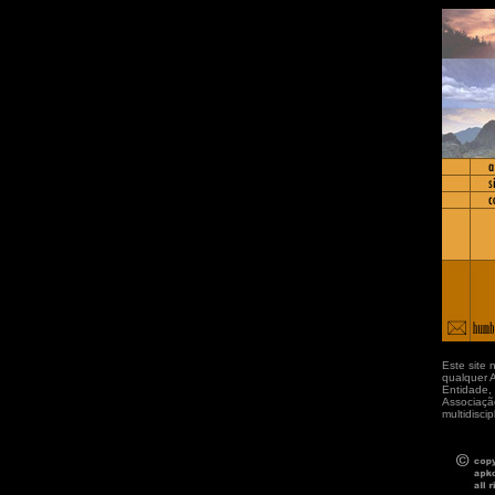
Este site 
qualquer A
Entidade,
Associaçã
multidiscipl