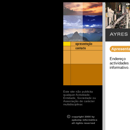
Endereço 
actividad
informativo.
Este site não publicita
qualquer Actividade,
Entidade, Sociedade ou
Associação de carácter
multidisciplinar.